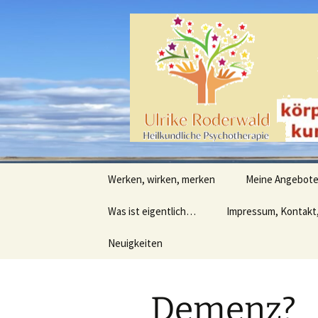
Heilpraktische Psychotherapie
Zum
Inhalt
springen
Ulrike Ro
Werken, wirken, merken
Meine Angebot
Was ist eigentlich…
Impressum, Kontakt
Neuigkeiten
Demenz?