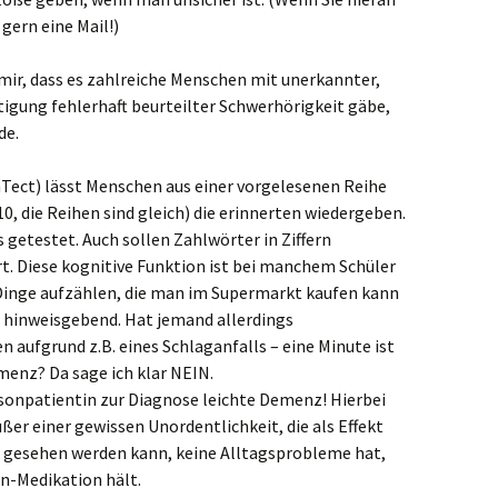
gern eine Mail!)
 mir, dass es zahlreiche Menschen mit unerkannter,
igung fehlerhaft beurteilter Schwerhörigkeit gäbe,
de.
ect) lässt Menschen aus einer vorgelesenen Reihe
, die Reihen sind gleich) die erinnerten wiedergeben.
s getestet. Auch sollen Zahlwörter in Ziffern
. Diese kognitive Funktion ist bei manchem Schüler
e Dinge aufzählen, die man im Supermarkt kaufen kann
n hinweisgebend. Hat jemand allerdings
aufgrund z.B. eines Schlaganfalls – eine Minute ist
enz? Da sage ich klar NEIN.
nsonpatientin zur Diagnose leichte Demenz! Hierbei
ßer einer gewissen Unordentlichkeit, die als Effekt
 gesehen werden kann, keine Alltagsprobleme hat,
on-Medikation hält.