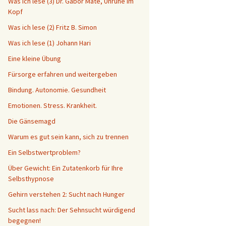
Was ich lese (3) Dr. Gabor Maté, Unruhe im
Kopf
Was ich lese (2) Fritz B. Simon
Was ich lese (1) Johann Hari
Eine kleine Übung
Fürsorge erfahren und weitergeben
Bindung. Autonomie. Gesundheit
Emotionen. Stress. Krankheit.
Die Gänsemagd
Warum es gut sein kann, sich zu trennen
Ein Selbstwertproblem?
Über Gewicht: Ein Zutatenkorb für Ihre
Selbsthypnose
Gehirn verstehen 2: Sucht nach Hunger
Sucht lass nach: Der Sehnsucht würdigend
begegnen!