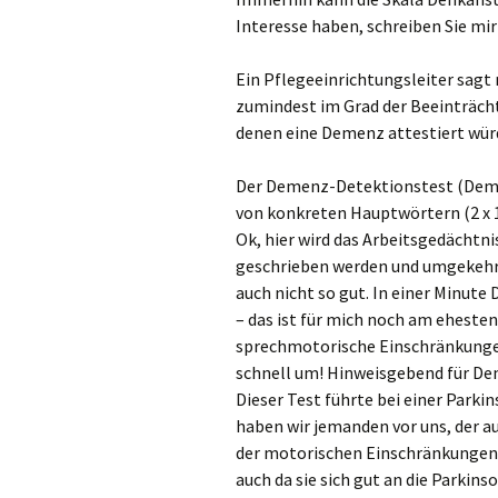
Interesse haben, schreiben Sie mir 
Ein Pflegeeinrichtungsleiter sagt
zumindest im Grad der Beeinträcht
denen eine Demenz attestiert wür
Der Demenz-Detektionstest (DemT
von konkreten Hauptwörtern (2 x 10
Ok, hier wird das Arbeitsgedächtni
geschrieben werden und umgekehrt
auch nicht so gut. In einer Minut
– das ist für mich noch am eheste
sprechmotorische Einschränkungen 
schnell um! Hinweisgebend für Dem
Dieser Test führte bei einer Parki
haben wir jemanden vor uns, der au
der motorischen Einschränkungen
auch da sie sich gut an die Parkins