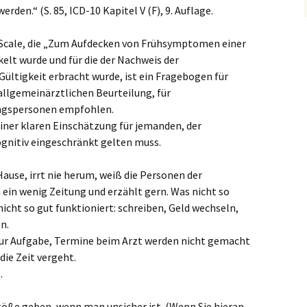
den.“ (S. 85, ICD-10 Kapitel V (F), 9. Auflage.
ng Scale, die „Zum Aufdecken von Frühsymptomen einer
lt wurde und für die der Nachweis der
ültigkeit erbracht wurde, ist ein Fragebogen für
 allgemeinärztlichen Beurteilung, für
ngspersonen empfohlen.
einer klaren Einschätzung für jemanden, der
ognitiv eingeschränkt gelten muss.
ause, irrt nie herum, weiß die Personen der
 ein wenig Zeitung und erzählt gern. Was nicht so
nicht so gut funktioniert: schreiben, Geld wechseln,
n.
r Aufgabe, Termine beim Arzt werden nicht gemacht
die Zeit vergeht.
.
öße geben, wenn man unsicher ist. (Wenn Sie hieran