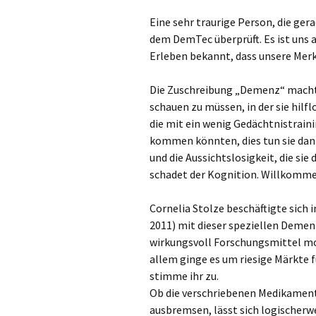
Eine sehr traurige Person, die ger
dem DemTec überprüft. Es ist uns a
Erleben bekannt, dass unsere Merkf
Die Zuschreibung „Demenz“ macht 
schauen zu müssen, in der sie hil
die mit ein wenig Gedächtnistrain
kommen könnten, dies tun sie dann
und die Aussichtslosigkeit, die si
schadet der Kognition. Willkomme
Cornelia Stolze beschäftigte sich 
2011) mit dieser speziellen Demen
wirkungsvoll Forschungsmittel mob
allem ginge es um riesige Märkte 
stimme ihr zu.
Ob die verschriebenen Medikament
ausbremsen, lässt sich logischerwe