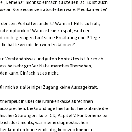
se „Demenz“ nicht so einfach zu stellen ist. Es ist auch
gnose an Konsequenzen abzuleiten wäre. Medikamente?
der sein Verhalten ändert? Wann ist Hilfe zu früh,
end empfunden? Wann ist sie zu spät, weil der
t mehr genügend auf seine Ernährung und Pflege
, die hätte vermieden werden können?
en Verständnisses und guten Kontaktes ist für mich
, dass bei sehr großer Nähe manches übersehen,
n kann. Einfach ist es nicht.
 mich als alleiniger Zugang keine Aussagekraft.
hotherapeutin über die Krankenkasse abrechnen
ussprechen. Die Grundlage hierfür Ist hierzulande die
hischer Störungen, kurz ICD, Kapitel V. Für Demenz bei
 ich dort nichts, was meine diagnostischen
her konnten keine eindeutig kennzeichnenden