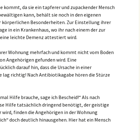
Sie kommt, da sie ein tapferer und zupackender Mensch
 bewältigen kann, behält sie noch in den eigenen
r körperlichen Besonderheiten. Zur Einstellung ihrer
age in ein Krankenhaus, wo ihr nach einem der zur
ine leichte Demenz attestiert wird.
n ihrer Wohnung mehrfach und kommt nicht vom Boden
t von Angehörigen gefunden wird. Eine
cklich darauf hin, dass die Ursache in einer
 lag richtig! Nach Antibiotikagabe hören die Stürze
 mal Hilfe brauche, sage ich Bescheid!“ Als nach
se Hilfe tatsächlich dringend benötigt, der geistige
wird, finden die Angehörigen in der Wohnung
lich“ doch deutlich hinausgehen. Hier hat ein Mensch