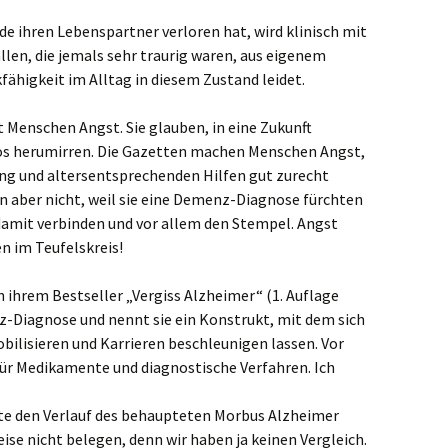
ade ihren Lebenspartner verloren hat, wird klinisch mit
llen, die jemals sehr traurig waren, aus eigenem
ähigkeit im Alltag in diesem Zustand leidet.
Menschen Angst. Sie glauben, in eine Zukunft
flos herumirren. Die Gazetten machen Menschen Angst,
ing und altersentsprechenden Hilfen gut zurecht
 aber nicht, weil sie eine Demenz-Diagnose fürchten
e damit verbinden und vor allem den Stempel. Angst
n im Teufelskreis!
in ihrem Bestseller „Vergiss Alzheimer“ (1. Auflage
z-Diagnose und nennt sie ein Konstrukt, mit dem sich
ilisieren und Karrieren beschleunigen lassen. Vor
für Medikamente und diagnostische Verfahren. Ich
e den Verlauf des behaupteten Morbus Alzheimer
ise nicht belegen, denn wir haben ja keinen Vergleich.