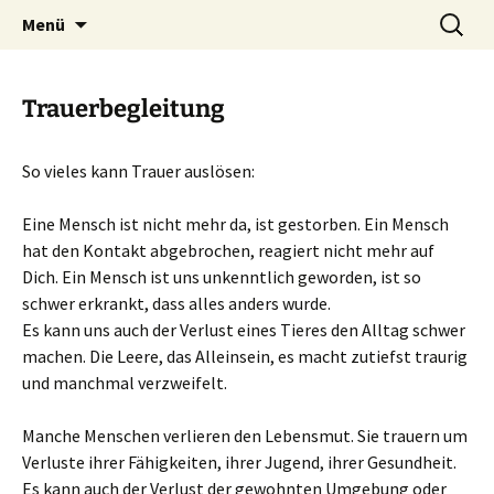
Heilpraktische Psychotherapie
Zum
Suche
Ulrike Roderwald
Menü
Inhalt
nach:
springen
Trauerbegleitung
So vieles kann Trauer auslösen:
Eine Mensch ist nicht mehr da, ist gestorben. Ein Mensch
hat den Kontakt abgebrochen, reagiert nicht mehr auf
Dich. Ein Mensch ist uns unkenntlich geworden, ist so
schwer erkrankt, dass alles anders wurde.
Es kann uns auch der Verlust eines Tieres den Alltag schwer
machen. Die Leere, das Alleinsein, es macht zutiefst traurig
und manchmal verzweifelt.
Manche Menschen verlieren den Lebensmut. Sie trauern um
Verluste ihrer Fähigkeiten, ihrer Jugend, ihrer Gesundheit.
Es kann auch der Verlust der gewohnten Umgebung oder