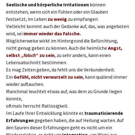
Seelische und körperliche Irritationen
können
entstehen, wenn sich ein Fühlen oder ein Glauben
festsetzt, im Leben
zu
wenig
zu empfangen.
Vielleicht kommt auch der Gedanke auf, das, was angeboten
wird, sei
immer wieder das Falsche
.
Möglicherweise wirkt im Hintergrund die Befürchtung,
nicht genug geben zu können. Auch die heimliche
Angst,
selbst „
falsch
“ zu sein
, zu sehr anders, kann einen
Lebensabschnitt bestimmen.
Es mag Zeiten geben, da fehlt uns die Verbundenheit.
Ein
Gefühl, nicht verwurzelt zu sein
, kann quälend immer
wieder auftauchen.
Manchmal leuchtet etwas auf, was dem zu Grunde liegen
könnte,
oftmals herrscht Ratlosigkeit.
Im Laufe Ihrer Entwicklung könnte es
traumatisierende
Erfahrungen
gegeben haben, die auf Heilung warten. Auf
den Spuren dieser Erfahrungen geht es nicht um ein
Wiedererleben, es geht um
Integration,
um Wege zur