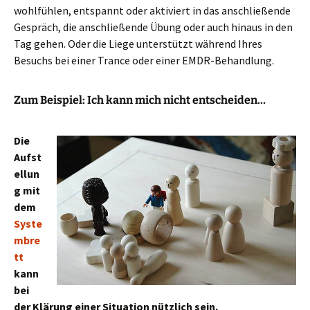
wohlfühlen, entspannt oder aktiviert in das anschließende
Gespräch, die anschließende Übung oder auch hinaus in den
Tag gehen. Oder die Liege unterstützt während Ihres
Besuchs bei einer Trance oder einer EMDR-Behandlung.
Zum Beispiel: Ich kann mich nicht entscheiden…
Die
Aufst
ellun
g mit
dem
Syste
mbre
tt
kann
bei
der Klärung einer Situation nützlich sein.