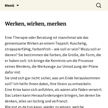
Heilpraktische Psychotherapie
Zum
Suche
Ulrike Roderwald
Menü
Inhalt
nach:
springen
Werken, wirken, merken
Eine Therapie oder Beratung ist manchmal wie das
gemeinsame Wirken an einem Teppich. Kuschelig,
strapazierfähig, farbenfroh – wie soll er sein? Wozu soll er
dienen? Sie bestimmen die Farben, die Größe, die Form, die
er haben soll. Ich bringe die Kenntnis um die Prozesse
seines Werdens, die Werkzeuge zur Umsetzung der Pläne
dafür mit.
Sie sind sich gar nicht sicher, was am Ende herauskommen
soll? Ich helfe Ihnen dabei, Ihre Vision zu entwickeln.
Eine Krise kann sich anfühlen, als wären alle Fäden verwirrt.
Das Leben kann Herausforderungen bringen, bei denen Sie
denken, alles sei löchrig und verfranzt.
Wie gut es da tun kann, wieder zu wissen, welche