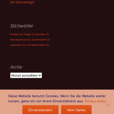
Die Gänsemagd
Stichwörter
Erleben
(1)
Fragen
(1)
Glauben
(1)
Konsequenzen
(1)
Systembrett
(1)
verändern
(1)
zufrieden Leben
(1)
Archiv
Archiv
Diese Website benutzt Cookies. Wenn Sie die Website weiter
nutzen, gehe ich von Ihrem Einverständnis aus.
Privacy policy
Impressum, Kontakt, Haftung, Rechte, Datenschutz
Mit Stolz
präsentiert von WordPress
Einverstanden!
Nein Danke