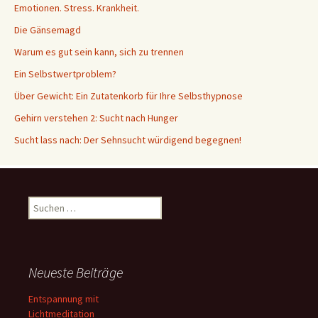
Emotionen. Stress. Krankheit.
Die Gänsemagd
Warum es gut sein kann, sich zu trennen
Ein Selbstwertproblem?
Über Gewicht: Ein Zutatenkorb für Ihre Selbsthypnose
Gehirn verstehen 2: Sucht nach Hunger
Sucht lass nach: Der Sehnsucht würdigend begegnen!
Suche
nach:
Neueste Beiträge
Entspannung mit
Lichtmeditation