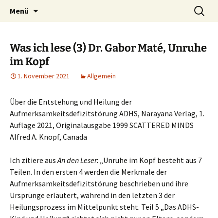
Heilpraktische Psychotherapie
Zum
Suche
Ulrike Roderwald
Menü
Inhalt
nach:
springen
Was ich lese (3) Dr. Gabor Maté, Unruhe
im Kopf
1. November 2021
Allgemein
Über die Entstehung und Heilung der
Aufmerksamkeitsdefizitstörung ADHS, Narayana Verlag, 1.
Auflage 2021, Originalausgabe 1999 SCATTERED MINDS
Alfred A. Knopf, Canada
Ich zitiere aus
An den Leser
: „Unruhe im Kopf besteht aus 7
Teilen. In den ersten 4 werden die Merkmale der
Aufmerksamkeitsdefizitstörung beschrieben und ihre
Ursprünge erläutert, während in den letzten 3 der
Heilungsprozess im Mittelpunkt steht. Teil 5 „Das ADHS-