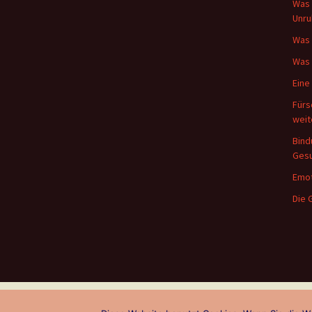
Was 
Unru
Was 
Was 
Eine
Fürs
wei
Bind
Gesu
Emot
Die
Impressum, Kontakt, Haftung, Rechte, Datenschu