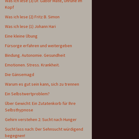
Was ich lese (3) Dr. Gabor Maté, Unruhe im
Kopf
Was ich lese (2) Fritz B. Simon
Was ich lese (1) Johann Hari
Eine kleine Übung
Fürsorge erfahren und weitergeben
Bindung. Autonomie. Gesundheit
Emotionen. Stress. Krankheit.
Die Gänsemagd
Warum es gut sein kann, sich zu trennen
Ein Selbstwertproblem?
Über Gewicht: Ein Zutatenkorb für Ihre
Selbsthypnose
Gehirn verstehen 2: Sucht nach Hunger
Sucht lass nach: Der Sehnsucht würdigend
begegnen!