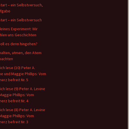
tart – ein Selbstversuch,
ufgabe
tart – ein Selbstversuch
kleines Experiment: Wir
hlen uns Geschichten
oll es denn hingehen?
halten, atmen, den Atem
bachten
ich lese (10) Peter A.
ne und Maggie Phillips: Vom
erz befreit Nr. 5
ich lese (9) Peter A. Levine
Maggie Phillips: Vom
erz befreit Nr. 4
ich lese (8) Peter A. Levine
Maggie Phillips: Vom
erz befreit Nr. 3