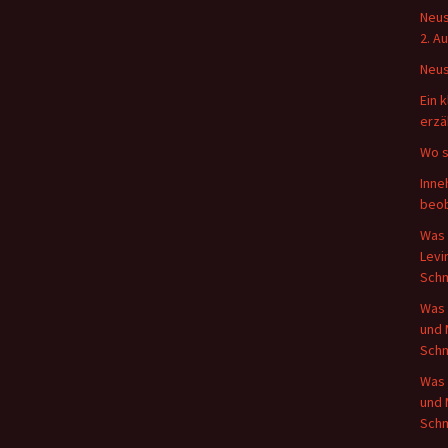
Neus
2. A
Neus
Ein 
erzä
Wo s
Inne
beo
Was 
Levi
Schm
Was 
und 
Schm
Was 
und 
Schm