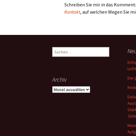
Schreiben Sie mir in das Komment
Kontakt
, auf welchen Wegen Sie m
Suche
Neu
nach:
Ents
Lich
Der 
Archiv
Rede
Archiv
Einl
Aust
Stär
Zeit
Neus
Aufg