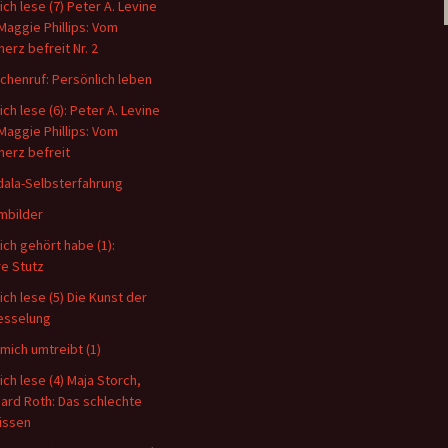
ich lese (7) Peter A. Levine
Maggie Phillips: Vom
erz befreit Nr. 2
chenruf: Persönlich leben
ich lese (6): Peter A. Levine
Maggie Phillips: Vom
erz befreit
ala-Selbsterfahrung
mbilder
ich gehört habe (1):
re Stutz
ich lese (5) Die Kunst der
esselung
mich umtreibt (1)
ich lese (4) Maja Storch,
ard Roth: Das schlechte
issen