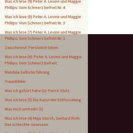
Was ich lese (9) Peter A. Levine und Maggie
Phillips: Vom Schmerz befreit Nr. 4
Was ich lese (8) Peter A. Levine und Maggie
Phillips: Vom Schmerz befreit Nr. 3
Was ich lese (7) Peter A. Levine und Maggie
Phillips: Vom Schmerz befreit Nr. 2
Zwischenruf: Persönlich leben
Was ich lese (6): Peter A. Levine und Maggie
Phillips: Vom Schmerz befreit
Mandala-Selbsterfahrung
Traumbilder
Was ich gehört habe (1): Pierre Stutz
Was ich lese (5) Die Kunst der Entfesselung
Was mich umtreibt (1)
Was ich lese (4) Maja Storch, Gerhard Roth:
Das schlechte Gewissen