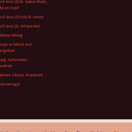
ich lese (3) Dr. Gabor Maté,
he im Kopf
ich lese (2) Fritz B. Simon
ich lese (1) Johann Hari
 kleine Übung
orge erfahren und
tergeben
ung. Autonomie.
ndheit
ionen. Stress. Krankheit.
 Gänsemagd
tz
Mit Stolz präsentiert von WordPress