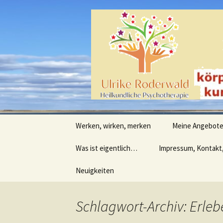
Heilpraktische Psychotherapie
Zum
Inhalt
springen
Ulrike Ro
Werken, wirken, merken
Meine Angebot
Was ist eigentlich…
Impressum, Kontakt
Neuigkeiten
Schlagwort-Archiv: Erleb