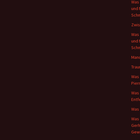
Was 
und 
Schm
Zwis
Was 
und 
Schm
Mand
Trau
Was 
Pier
Was 
Entf
Was 
Was 
Gerh
Gew