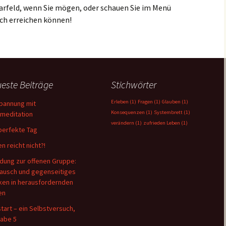
arfeld, wenn Sie mögen, oder schauen Sie im Menü
ich erreichen können!
este Beiträge
Stichwörter
Erleben
(1)
Fragen
(1)
Glauben
(1)
pannung mit
Konsequenzen
(1)
Systembrett
(1)
tmeditation
verändern
(1)
zufrieden Leben
(1)
perfekte Tag
n reicht nicht?!
adung zur offenen Gruppe:
ausch und gegenseitiges
ken in herausfordernden
en
tart – ein Selbstversuch,
abe 5