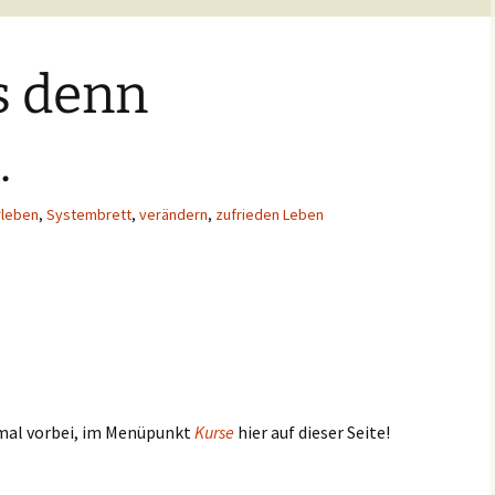
s denn
.
rleben
,
Systembrett
,
verändern
,
zufrieden Leben
 mal vorbei, im Menüpunkt
Kurse
hier auf dieser Seite!