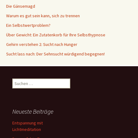
Die Gänsemagd
Warum es gut sein kann, sich zu trennen
Ein Selbstwertproblem?
Über Gewicht: Ein Zutatenkorb für Ihre Selbsthypnose
Gehirn verstehen 2: Sucht nach Hunger
Sucht lass nach: Der Sehnsucht würdigend begegnen!
Suche
nach:
Neueste Beiträge
Entspannung mit
Lichtmeditation