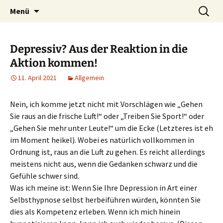
Heilpraktische Psychotherapie
Zum
Suche
Ulrike Roderwald
Menü
Inhalt
nach:
springen
Depressiv? Aus der Reaktion in die
Aktion kommen!
11. April 2021
Allgemein
Nein, ich komme jetzt nicht mit Vorschlägen wie „Gehen
Sie raus an die frische Luft!“ oder „Treiben Sie Sport!“ oder
„Gehen Sie mehr unter Leute!“ um die Ecke (Letzteres ist eh
im Moment heikel). Wobei es natürlich vollkommen in
Ordnung ist, raus an die Luft zu gehen. Es reicht allerdings
meistens nicht aus, wenn die Gedanken schwarz und die
Gefühle schwer sind.
Was ich meine ist: Wenn Sie Ihre Depression in Art einer
Selbsthypnose selbst herbeiführen würden, könnten Sie
dies als Kompetenz erleben. Wenn ich mich hinein