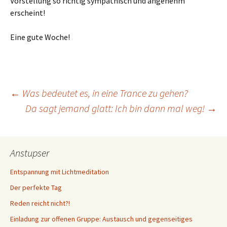
Vorstellung so richtig sympathisch und angenehm
erscheint!
Eine gute Woche!
Beitragsnavigation
←
Was bedeutet es, in eine Trance zu gehen?
Da sagt jemand glatt: Ich bin dann mal weg!
→
Anstupser
Entspannung mit Lichtmeditation
Der perfekte Tag
Reden reicht nicht?!
Einladung zur offenen Gruppe: Austausch und gegenseitiges