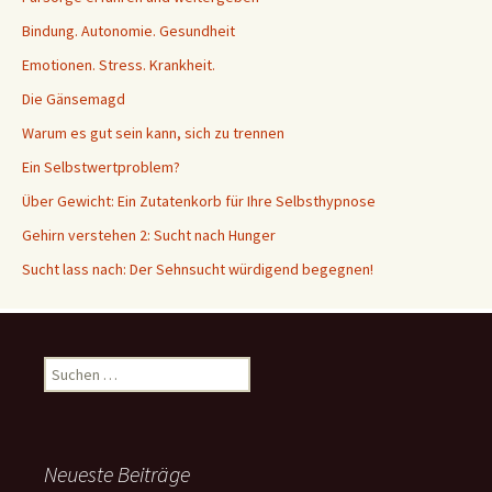
Bindung. Autonomie. Gesundheit
Emotionen. Stress. Krankheit.
Die Gänsemagd
Warum es gut sein kann, sich zu trennen
Ein Selbstwertproblem?
Über Gewicht: Ein Zutatenkorb für Ihre Selbsthypnose
Gehirn verstehen 2: Sucht nach Hunger
Sucht lass nach: Der Sehnsucht würdigend begegnen!
Suche
nach:
Neueste Beiträge