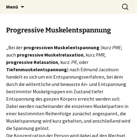
Heilpraktische Psychotherapie
Zum
Suche
Ulrike Roderwald
Menü
Inhalt
nach:
springen
Progressive Muskelentspannung
„Bei der
progressiven Muskelentspannung
(kurz
PME
;
auch
progressive Muskelrelaxation
, kurz
PMR
,
progressive Relaxation
, kurz:
PR
, oder
Tiefenmuskelentspannung
) nach Edmund Jacobson
handelt es sich um ein Entspannungsverfahren, bei dem
durch die willentliche und bewusste An- und Entspannung
bestimmter Muskelgruppen ein Zustand tiefer
Entspannung des ganzen Körpers erreicht werden soll.
Dabei werden nacheinander die einzelnen Muskelpartien in
einer bestimmten Reihenfolge zunächst angespannt, die
Muskelspannung wird kurz gehalten, und anschließend wird
die Spannung gelöst.
Die Konzentration der Person wird dabei auf den Wechsel