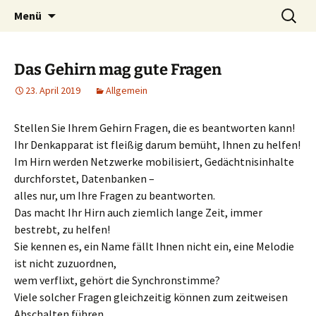
Heilpraktische Psychotherapie
Zum
Suche
Ulrike Roderwald
Menü
Inhalt
nach:
springen
Das Gehirn mag gute Fragen
23. April 2019
Allgemein
Stellen Sie Ihrem Gehirn Fragen, die es beantworten kann!
Ihr Denkapparat ist fleißig darum bemüht, Ihnen zu helfen!
Im Hirn werden Netzwerke mobilisiert, Gedächtnisinhalte
durchforstet, Datenbanken –
alles nur, um Ihre Fragen zu beantworten.
Das macht Ihr Hirn auch ziemlich lange Zeit, immer
bestrebt, zu helfen!
Sie kennen es, ein Name fällt Ihnen nicht ein, eine Melodie
ist nicht zuzuordnen,
wem verflixt, gehört die Synchronstimme?
Viele solcher Fragen gleichzeitig können zum zeitweisen
Abschalten führen.