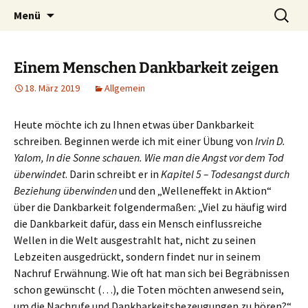
Heilpraktische Psychotherapie
Zum
Suche
Ulrike Roderwald
Menü
Inhalt
nach:
springen
Einem Menschen Dankbarkeit zeigen
18. März 2019
Allgemein
Heute möchte ich zu Ihnen etwas über Dankbarkeit
schreiben. Beginnen werde ich mit einer Übung von
Irvin D.
Yalom, In die Sonne schauen. Wie man die Angst vor dem Tod
überwindet
. Darin schreibt er in
Kapitel 5 – Todesangst durch
Beziehung überwinden
und den „Welleneffekt in Aktion“
über die Dankbarkeit folgendermaßen: „Viel zu häufig wird
die Dankbarkeit dafür, dass ein Mensch einflussreiche
Wellen in die Welt ausgestrahlt hat, nicht zu seinen
Lebzeiten ausgedrückt, sondern findet nur in seinem
Nachruf Erwähnung. Wie oft hat man sich bei Begräbnissen
schon gewünscht (…), die Toten möchten anwesend sein,
um die Nachrufe und Dankbarkeitsbezeugungen zu hören?“