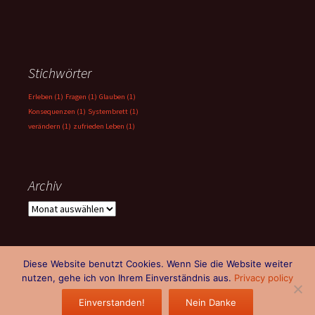
Stichwörter
Erleben
(1)
Fragen
(1)
Glauben
(1)
Konsequenzen
(1)
Systembrett
(1)
verändern
(1)
zufrieden Leben
(1)
Archiv
Archiv
Diese Website benutzt Cookies. Wenn Sie die Website weiter
nutzen, gehe ich von Ihrem Einverständnis aus.
Privacy policy
Impressum, Kontakt, Haftung, Rechte, Datenschutz
Mit Stolz
präsentiert von WordPress
Einverstanden!
Nein Danke