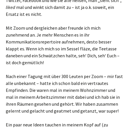
Twitter, Facebook und wie sie alle heißen, man „sieht sich“,
liked
mal und winkt sich damit zu – ist ja o.k. soweit, ein
Ersatz ist es nicht.
Mit Zoom und dergleichen aber freunde ich mich
zunehmend an. Je mehr Menschen es in ihr
Kommunikationsrepertoire aufnehmen, desto besser
klappt es. Wenn ich mich so im Sessel fläze, die Teetasse
daneben und ein Schwätzchen halte, seh‘ Dich, seh‘ Euch –
ist doch gemütlich!
Nach einer Tagung mit über 300 Leuten per Zoom – mir fast
alle unbekannt – hatte ich schon bald ein vertrautes
Empfinden. Die waren mal in meinem Wohnzimmer und
mal in meinem Arbeitszimmer mit dabei und ich hab sie in
ihren Räumen gesehen und gehört. Wir haben zusammen
gelernt und gelacht und geatmet und getanzt, war super!
Ein paar neue Ideen tauchen in meinem Kopf auf (zu