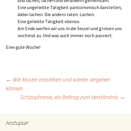
und lachen, lachen und verankern gemeinsam.
Eine ungeliebte Tätigkeit pantomimisch darstellen,
dabei lachen. Die andern raten. Lachen.
Eine geliebte Tätigkeit ebenso.
Am Ende werfen wir uns in die Sessel und grinsen uns
nochmal zu. Und was auch immer noch passiert.
Eine gute Woche!
Beitragsnavigation
←
Wie Muster entstehen und wieder vergehen
können
Schizophrenie, ein Beitrag zum Verständnis
→
Anstupser