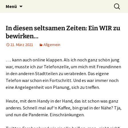
Heilpraktische Psychotherapie
Zum
Suche
Ulrike Roderwald
Menü
Inhalt
nach:
springen
In diesen seltsamen Zeiten: Ein WIR zu
bewirken…
21. März 2021
Allgemein
…. kann auch online klappen. Als ich noch ganz schön jung
war, musste ich zur Telefonzelle, um mich mit Freundinnen
in den anderen Stadtteilen zu verabreden. Das eigene
Telefon war schon ein Fortschritt. Und es war immer noch
eine Angelegenheit von Planung, sich zu treffen.
Heute, mit dem Handy in der Hand, das ist schon was ganz
anderes. Schnell mal auf‘n Kaffee, bin grad in der Nähe? Tja,
und nun die Pandemie. Einschränkungen.