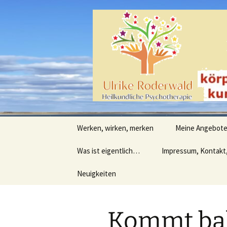
Heilpraktische Psychotherapie
Zum
Inhalt
springen
Ulrike Ro
Werken, wirken, merken
Meine Angebot
Was ist eigentlich…
Impressum, Kontakt
Neuigkeiten
Kommt ba