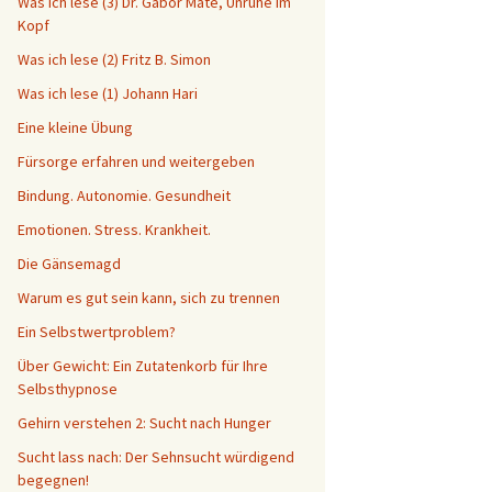
Was ich lese (3) Dr. Gabor Maté, Unruhe im
Kopf
Was ich lese (2) Fritz B. Simon
Was ich lese (1) Johann Hari
Eine kleine Übung
Fürsorge erfahren und weitergeben
Bindung. Autonomie. Gesundheit
Emotionen. Stress. Krankheit.
Die Gänsemagd
Warum es gut sein kann, sich zu trennen
Ein Selbstwertproblem?
Über Gewicht: Ein Zutatenkorb für Ihre
Selbsthypnose
Gehirn verstehen 2: Sucht nach Hunger
Sucht lass nach: Der Sehnsucht würdigend
begegnen!