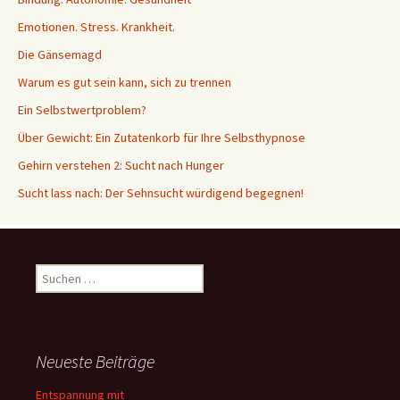
Emotionen. Stress. Krankheit.
Die Gänsemagd
Warum es gut sein kann, sich zu trennen
Ein Selbstwertproblem?
Über Gewicht: Ein Zutatenkorb für Ihre Selbsthypnose
Gehirn verstehen 2: Sucht nach Hunger
Sucht lass nach: Der Sehnsucht würdigend begegnen!
Suche
nach:
Neueste Beiträge
Entspannung mit