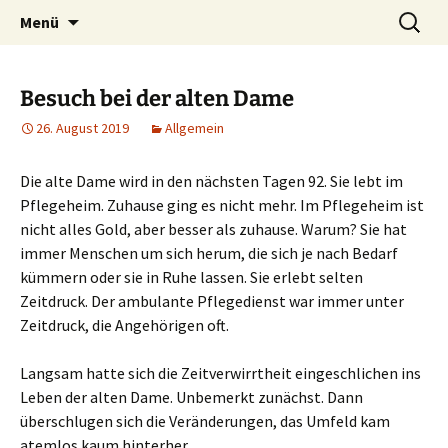
Heilpraktische Psychotherapie
Zum
Suche
Ulrike Roderwald
Menü
Inhalt
nach:
springen
Besuch bei der alten Dame
26. August 2019
Allgemein
Die alte Dame wird in den nächsten Tagen 92. Sie lebt im
Pflegeheim. Zuhause ging es nicht mehr. Im Pflegeheim ist
nicht alles Gold, aber besser als zuhause. Warum? Sie hat
immer Menschen um sich herum, die sich je nach Bedarf
kümmern oder sie in Ruhe lassen. Sie erlebt selten
Zeitdruck. Der ambulante Pflegedienst war immer unter
Zeitdruck, die Angehörigen oft.
Langsam hatte sich die Zeitverwirrtheit eingeschlichen ins
Leben der alten Dame. Unbemerkt zunächst. Dann
überschlugen sich die Veränderungen, das Umfeld kam
atemlos kaum hinterher.