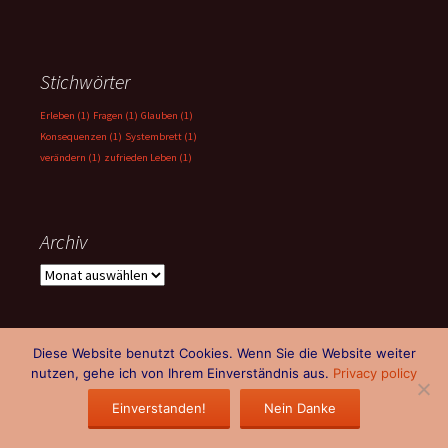
Stichwörter
Erleben
(1)
Fragen
(1)
Glauben
(1)
Konsequenzen
(1)
Systembrett
(1)
verändern
(1)
zufrieden Leben
(1)
Archiv
Archiv
Diese Website benutzt Cookies. Wenn Sie die Website weiter
nutzen, gehe ich von Ihrem Einverständnis aus.
Privacy policy
Impressum, Kontakt, Haftung, Rechte, Datenschutz
Mit Stolz
präsentiert von WordPress
Einverstanden!
Nein Danke