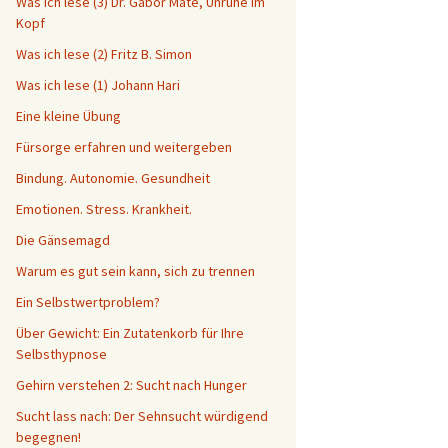
Was ich lese (3) Dr. Gabor Maté, Unruhe im
Kopf
Was ich lese (2) Fritz B. Simon
Was ich lese (1) Johann Hari
Eine kleine Übung
Fürsorge erfahren und weitergeben
Bindung. Autonomie. Gesundheit
Emotionen. Stress. Krankheit.
Die Gänsemagd
Warum es gut sein kann, sich zu trennen
Ein Selbstwertproblem?
Über Gewicht: Ein Zutatenkorb für Ihre
Selbsthypnose
Gehirn verstehen 2: Sucht nach Hunger
Sucht lass nach: Der Sehnsucht würdigend
begegnen!