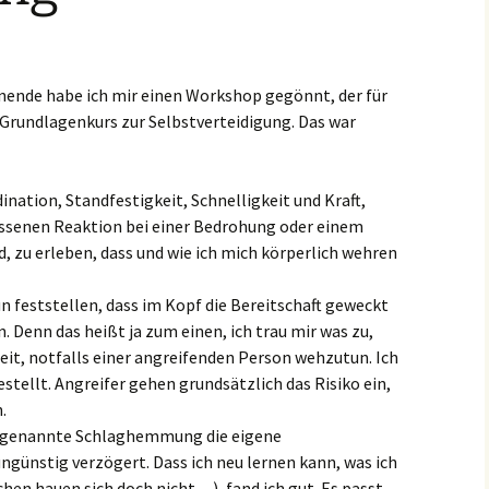
nende habe ich mir einen Workshop gegönnt, der für
Grundlagenkurs zur Selbstverteidigung. Das war
nation, Standfestigkeit, Schnelligkeit und Kraft,
ssenen Reaktion bei einer Bedrohung oder einem
d, zu erleben, dass und wie ich mich körperlich wehren
un feststellen, dass im Kopf die Bereitschaft geweckt
. Denn das heißt ja zum einen, ich trau mir was zu,
eit, notfalls einer angreifenden Person wehzutun. Ich
estellt. Angreifer gehen grundsätzlich das Risiko ein,
.
sogenannte Schlaghemmung die eigene
günstig verzögert. Dass ich neu lernen kann, was ich
hen hauen sich doch nicht…), fand ich gut. Es passt