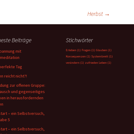
Herbst
→
este Beiträge
Stichwörter
Erleben
(1)
Fragen
(1)
Glauben
(1)
pannung mit
Konsequenzen
(1)
Systembrett
(1)
tmeditation
verändern
(1)
zufrieden Leben
(1)
perfekte Tag
n reicht nicht?!
adung zur offenen Gruppe:
ausch und gegenseitiges
ken in herausfordernden
en
tart – ein Selbstversuch,
abe 5
tart – ein Selbstversuch,