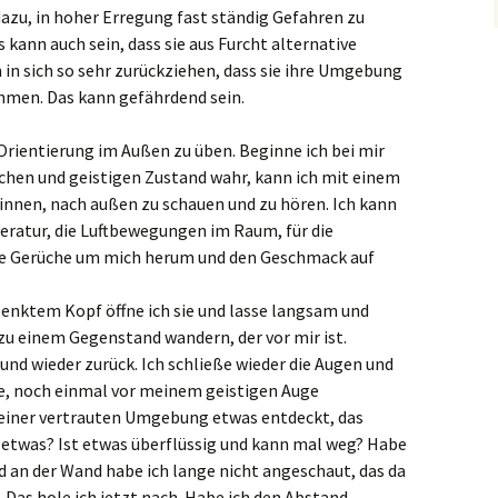
zu, in hoher Erregung fast ständig Gefahren zu
 kann auch sein, dass sie aus Furcht alternative
 in sich so sehr zurückziehen, dass sie ihre Umgebung
hmen. Das kann gefährdend sein.
Orientierung im Außen zu üben. Beginne ich bei mir
chen und geistigen Zustand wahr, kann ich mit einem
nnen, nach außen zu schauen und zu hören. Ich kann
eratur, die Luftbewegungen im Raum, für die
ie Gerüche um mich herum und den Geschmack auf
senktem Kopf öffne ich sie und lasse langsam und
zu einem Gegenstand wandern, der vor mir ist.
 und wieder zurück. Ich schließe wieder die Augen und
abe, noch einmal vor meinem geistigen Auge
 einer vertrauten Umgebung etwas entdeckt, das
h etwas? Ist etwas überflüssig und kann mal weg? Habe
d an der Wand habe ich lange nicht angeschaut, das da
 Das hole ich jetzt nach. Habe ich den Abstand