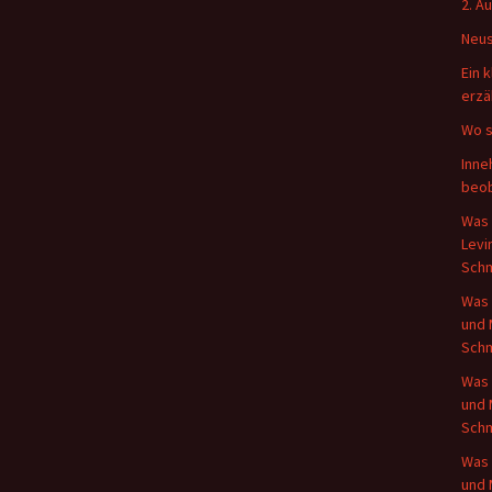
2. A
Neus
Ein 
erzä
Wo s
Inne
beo
Was 
Levi
Schm
Was 
und 
Schm
Was 
und 
Schm
Was 
und 