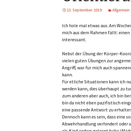
23. September 2019
Allgemein
Ich hole mal etwas aus. Am Woche
mich aus dem Rahmen fällt: einen 
interessant.
Nebst der Übung der Körper-Koordi
vielen guten Übungen zur angeme
Angriff, war für mich auch spannen
kann.
Für etliche Situationen kann ich n
werden kann, dies überhaupt zu tun
zum anderen aber auch, ich bin ber
bin da nicht eben pazifistisch eing
eine passende Antwort zu erhalten
Dennoch kann es sein, dass eine 
Abwehrhandlung verhindert oder un
als Kind anders gelernt habe (Mädc