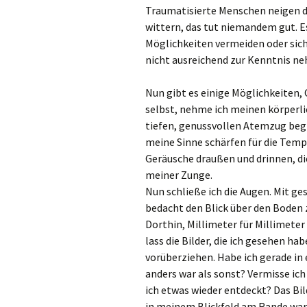
Traumatisierte Menschen neigen da
wittern, das tut niemandem gut. Es
Möglichkeiten vermeiden oder sich
nicht ausreichend zur Kenntnis ne
Nun gibt es einige Möglichkeiten, 
selbst, nehme ich meinen körperli
tiefen, genussvollen Atemzug begi
meine Sinne schärfen für die Temp
Geräusche draußen und drinnen, d
meiner Zunge.
Nun schließe ich die Augen. Mit ge
bedacht den Blick über den Boden 
Dorthin, Millimeter für Millimeter
lass die Bilder, die ich gesehen h
vorüberziehen. Habe ich gerade in
anders war als sonst? Vermisse ic
ich etwas wieder entdeckt? Das Bil
in meinem Blickfeld am Rande war.