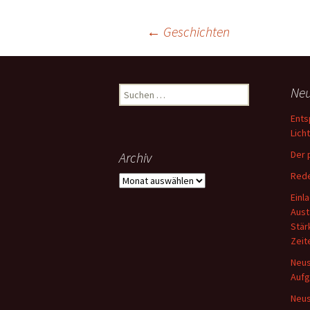
Beitragsnavigation
←
Geschichten
Suche
Neu
nach:
Ents
Lich
Der 
Archiv
Rede
Archiv
Einl
Aust
Stär
Zeit
Neus
Aufg
Neus