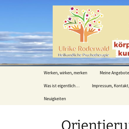
Heilpraktische Psychotherapie
Zum
Inhalt
springen
Ulrike Ro
Werken, wirken, merken
Meine Angebot
Was ist eigentlich…
Impressum, Kontakt
Neuigkeiten
Orientier