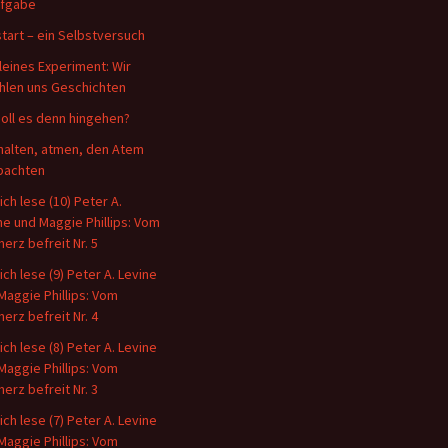
ufgabe
tart – ein Selbstversuch
kleines Experiment: Wir
hlen uns Geschichten
oll es denn hingehen?
halten, atmen, den Atem
bachten
ich lese (10) Peter A.
ne und Maggie Phillips: Vom
erz befreit Nr. 5
ich lese (9) Peter A. Levine
Maggie Phillips: Vom
erz befreit Nr. 4
ich lese (8) Peter A. Levine
Maggie Phillips: Vom
erz befreit Nr. 3
ich lese (7) Peter A. Levine
Maggie Phillips: Vom