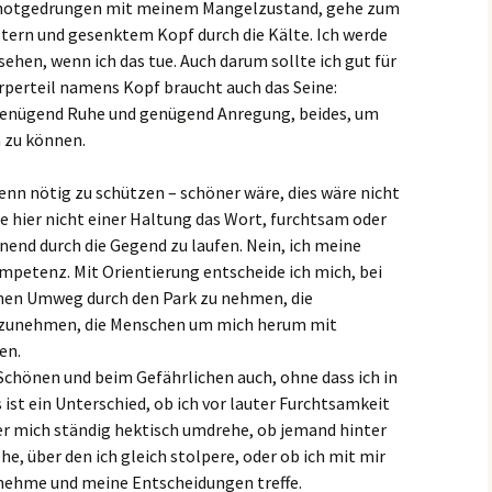
h notgedrungen mit meinem Mangelzustand, gehe zum
tern und gesenktem Kopf durch die Kälte. Ich werde
ehen, wenn ich das tue. Auch darum sollte ich gut für
perteil namens Kopf braucht auch das Seine:
 genügend Ruhe und genügend Anregung, beides, um
 zu können.
enn nötig zu schützen – schöner wäre, dies wäre nicht
ede hier nicht einer Haltung das Wort, furchtsam oder
nd durch die Gegend zu laufen. Nein, ich meine
ompetenz. Mit Orientierung entscheide ich mich, bei
nen Umweg durch den Park zu nehmen, die
rzunehmen, die Menschen um mich herum mit
en.
 Schönen und beim Gefährlichen auch, ohne dass ich in
ist ein Unterschied, ob ich vor lauter Furchtsamkeit
er mich ständig hektisch umdrehe, ob jemand hinter
ehe, über den ich gleich stolpere, oder ob ich mit mir
ehme und meine Entscheidungen treffe.