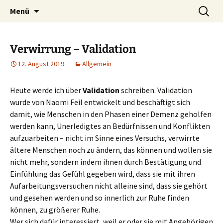
Heilpraktische Psychotherapie
Zum
Suche
Ulrike Roderwald
Menü
Inhalt
nach:
springen
Verwirrung – Validation
12. August 2019
Allgemein
Heute werde ich über
Validation
schreiben. Validation
wurde von Naomi Feil entwickelt und beschäftigt sich
damit, wie Menschen in den Phasen einer Demenz geholfen
werden kann, Unerledigtes an Bedürfnissen und Konflikten
aufzuarbeiten – nicht im Sinne eines Versuchs, verwirrte
ältere Menschen noch zu ändern, das können und wollen sie
nicht mehr, sondern indem ihnen durch Bestätigung und
Einfühlung das Gefühl gegeben wird, dass sie mit ihren
Aufarbeitungsversuchen nicht alleine sind, dass sie gehört
und gesehen werden und so innerlich zur Ruhe finden
können, zu größerer Ruhe.
Wer sich dafür interessiert, weil er oder sie mit Angehörigen