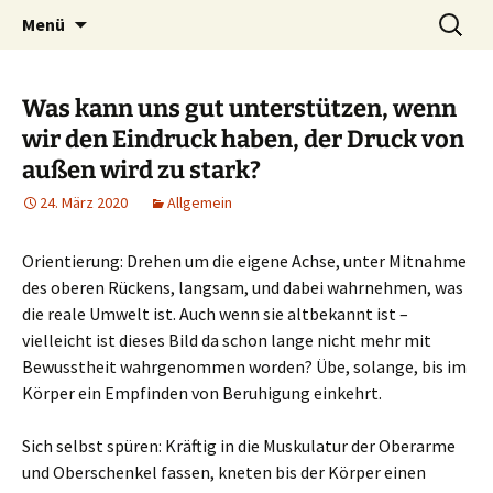
Heilpraktische Psychotherapie
Zum
Suche
Ulrike Roderwald
Menü
Inhalt
nach:
springen
Was kann uns gut unterstützen, wenn
wir den Eindruck haben, der Druck von
außen wird zu stark?
24. März 2020
Allgemein
Orientierung: Drehen um die eigene Achse, unter Mitnahme
des oberen Rückens, langsam, und dabei wahrnehmen, was
die reale Umwelt ist. Auch wenn sie altbekannt ist –
vielleicht ist dieses Bild da schon lange nicht mehr mit
Bewusstheit wahrgenommen worden? Übe, solange, bis im
Körper ein Empfinden von Beruhigung einkehrt.
Sich selbst spüren: Kräftig in die Muskulatur der Oberarme
und Oberschenkel fassen, kneten bis der Körper einen