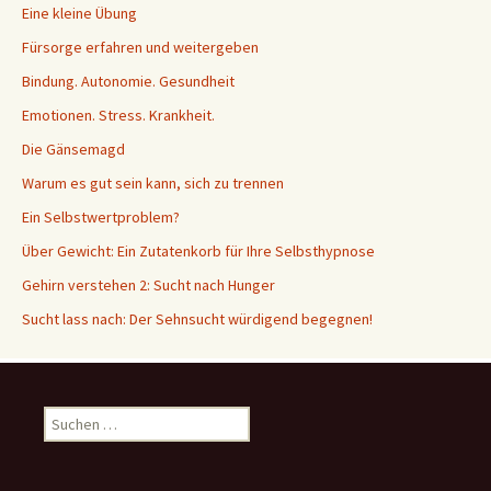
Eine kleine Übung
Fürsorge erfahren und weitergeben
Bindung. Autonomie. Gesundheit
Emotionen. Stress. Krankheit.
Die Gänsemagd
Warum es gut sein kann, sich zu trennen
Ein Selbstwertproblem?
Über Gewicht: Ein Zutatenkorb für Ihre Selbsthypnose
Gehirn verstehen 2: Sucht nach Hunger
Sucht lass nach: Der Sehnsucht würdigend begegnen!
Suche
nach: