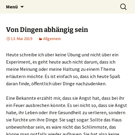
Heilpraktische Psychotherapie
Zum
Suche
Ulrike Roderwald
Menü
Inhalt
nach:
springen
Von Dingen abhängig sein
13. Mai 2019
Allgemein
Heute schreibe ich über keine Übung und nicht über ein
Experiment, es geht heute auch nicht darum, dass ich
meine Meinung oder meine Haltung zu einem Thema
erläutern möchte. Es ist einfach so, dass ich heute Spaß
daran finde, öffentlich über Dinge nachzudenken.
Eine Bekannte erzählt mir, dass sie Angst hat, dass bei ihr
ein Feuer ausbrechen könnte. Es sei nicht so, dass sie Angst
habe, ihr Leben oder ihre Gesundheit zu verlieren, sondern
sie fürchte um ihre Dinge. Sie sagt sogar: Sollte das Haus
unbewohnbar sein, es wäre nicht das Schlimmste, das
könne man notfalls wieder aufbauen. Sie hat also keine