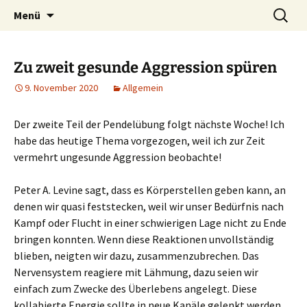
Heilpraktische Psychotherapie
Zum
Suche
Ulrike Roderwald
Menü
Inhalt
nach:
springen
Zu zweit gesunde Aggression spüren
9. November 2020
Allgemein
Der zweite Teil der Pendelübung folgt nächste Woche! Ich
habe das heutige Thema vorgezogen, weil ich zur Zeit
vermehrt ungesunde Aggression beobachte!
Peter A. Levine sagt, dass es Körperstellen geben kann, an
denen wir quasi feststecken, weil wir unser Bedürfnis nach
Kampf oder Flucht in einer schwierigen Lage nicht zu Ende
bringen konnten. Wenn diese Reaktionen unvollständig
blieben, neigten wir dazu, zusammenzubrechen. Das
Nervensystem reagiere mit Lähmung, dazu seien wir
einfach zum Zwecke des Überlebens angelegt. Diese
kollabierte Energie sollte in neue Kanäle gelenkt werden,