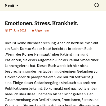
Heilpraktische Psychotherapie
Zum
Suche
Ulrike Roderwald
Menü
Inhalt
nach:
springen
Emotionen. Stress. Krankheit.
27. Juni 2021
Allgemein
Dies ist keine Buchbesprechung. Aber ich beziehe mich auf
ein Buch: Doktor Gabor Maté berichtet in seinem Buch
„Wenn der Körper Nein sagt“ über Patientinnen und
Patienten, die er als Allgemein- und als Palliativmediziner
kennengelernt hat. Dieses Buch werde ich hier nicht
besprechen, sondern erlaube mir, diejenigen Gedanken zu
zitieren oder zu paraphrasieren, die mir zurzeit wichtig
sind. Einige dieser Gedankengänge sind auch aus anderen
Publikationen bekannt. So kompakt und nachvollziehbar
habe ich über diese Thematik bisher nicht gelesen: Den
Zusammenhang von Bedürfnissen, Emotionen, Stress und
Krankheit. Die verständliche Art zu schreiben, die spürbare