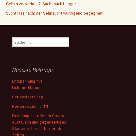
Gehirn verstehen 2: Sucht nach Hunger
Sucht lass nach: Der Sehnsucht würdigend begegnen!
Suche
nach:
Neueste Beiträge
Entspannung mit
Lichtmeditation
Der perfekte Tag
Reden reicht nicht?!
Einladung zur offenen Gruppe:
Austausch und gegenseitiges
Stärken in herausfordernden
Zeiten