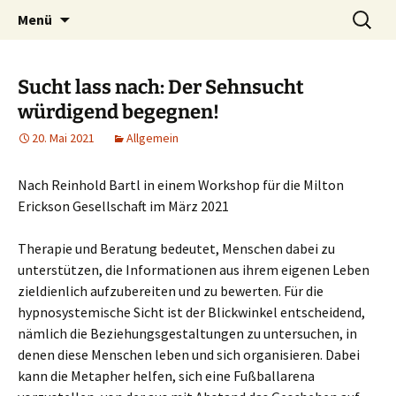
Heilpraktische Psychotherapie
Zum
Suche
Ulrike Roderwald
Menü
Inhalt
nach:
springen
Sucht lass nach: Der Sehnsucht
würdigend begegnen!
20. Mai 2021
Allgemein
Nach Reinhold Bartl in einem Workshop für die Milton
Erickson Gesellschaft im März 2021
Therapie und Beratung bedeutet, Menschen dabei zu
unterstützen, die Informationen aus ihrem eigenen Leben
zieldienlich aufzubereiten und zu bewerten. Für die
hypnosystemische Sicht ist der Blickwinkel entscheidend,
nämlich die Beziehungsgestaltungen zu untersuchen, in
denen diese Menschen leben und sich organisieren. Dabei
kann die Metapher helfen, sich eine Fußballarena