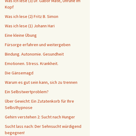
Was ich lese (3) Dr. Gabor Maté, Unruhe im
Kopf
Was ich lese (2) Fritz B. Simon
Was ich lese (1) Johann Hari
Eine kleine Übung
Fürsorge erfahren und weitergeben
Bindung. Autonomie. Gesundheit
Emotionen. Stress. Krankheit.
Die Gänsemagd
Warum es gut sein kann, sich zu trennen
Ein Selbstwertproblem?
Über Gewicht: Ein Zutatenkorb für Ihre
Selbsthypnose
Gehirn verstehen 2: Sucht nach Hunger
Sucht lass nach: Der Sehnsucht würdigend
begegnen!