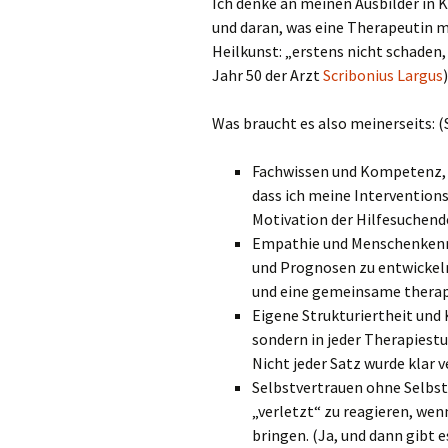
Ich denke an meinen Ausbilder in 
und daran, was eine Therapeutin m
Heilkunst: „erstens nicht schaden,
Jahr 50 der Arzt
Scribonius Largus
)
Was braucht es also meinerseits:
Fachwissen und Kompetenz, 
dass ich meine Interventions
Motivation der Hilfesuchend
Empathie und Menschenkenntn
und Prognosen zu entwickeln
und eine gemeinsame therape
Eigene Strukturiertheit und 
sondern in jeder Therapies
Nicht jeder Satz wurde klar v
Selbstvertrauen ohne Selbs
„verletzt“ zu reagieren, we
bringen. (Ja, und dann gibt 