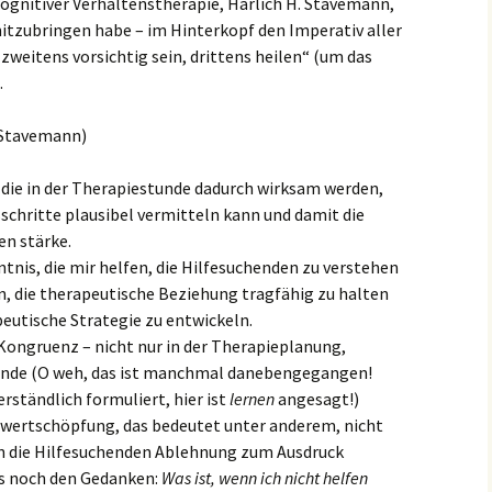
Kognitiver Verhaltenstherapie, Harlich H. Stavemann,
itzubringen habe – im Hinterkopf den Imperativ aller
 zweitens vorsichtig sein, drittens heilen“ (um das
.
 (Stavemann)
die in der Therapiestunde dadurch wirksam werden,
schritte plausibel vermitteln kann und damit die
en stärke.
is, die mir helfen, die Hilfesuchenden zu verstehen
, die therapeutische Beziehung tragfähig zu halten
utische Strategie zu entwickeln.
Kongruenz – nicht nur in der Therapieplanung,
tunde (O weh, das ist manchmal danebengegangen!
erständlich formuliert, hier ist
lernen
angesagt!)
twertschöpfung, das bedeutet unter anderem, nicht
nn die Hilfesuchenden Ablehnung zum Ausdruck
es noch den Gedanken:
Was ist, wenn ich nicht helfen