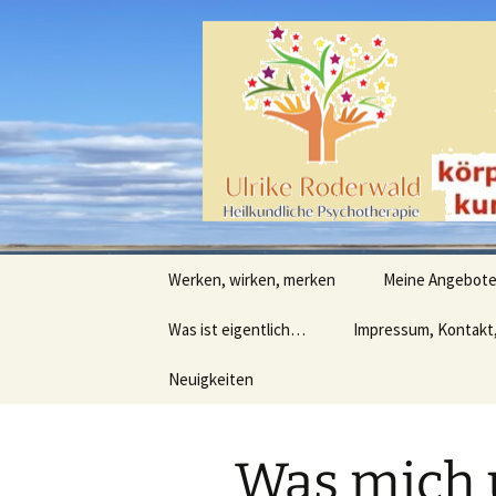
Heilpraktische Psychotherapie
Zum
Inhalt
springen
Ulrike Ro
Werken, wirken, merken
Meine Angebot
Was ist eigentlich…
Impressum, Kontakt
Neuigkeiten
Was mich u