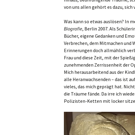
von uns allen gehört es dazu, sich 
Was kann so etwas auslösen? In me
Biografie
, Berlin 2007. Als Schüle
Bücher, eigene Gedanken und Emot
Verbrechen, dem Mitmachen und W
Erinnerungen doch allmählich verb
Frau und diese Zeit, mit der Spießi
zunehmenden Zerrissenheit der Opp
Mich herausarbeitend aus der Kindh
alle Heranwachsenden – das ist auf
vieles, das mich geprägt hat. Nicht
die Träume fände. Da irre ich wied
Polizisten-Ketten mit locker sit