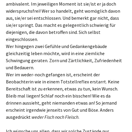
ambivalent. Im jeweiligen Moment ist sie/ist er ja doch
widerspruchsfrei! Wer so handelt, geht womöglich davon
aus, sie/er sei entschlossen. Und bemerkt gar nicht, dass
sie/er springt. Das macht es gelegentlich schwierig für
diejenigen, die davon betroffen sind. Sich selbst
eingeschlossen.
Wer hingegen zwei Gefühle und Gedankengebäude
gleichzeitig leben möchte, wird in eine ziemliche
Schwingung geraten. Zorn und Zärtlichkeit, Zufriedenheit
und Bedauern.
Wer im weder-noch gefangen ist, erscheint der
Beobachterin wie in einem Totstellreflex erstarrt. Keine
Bereitschaft ist zu erkennen, etwas zu tun, kein Wunsch.
Bleib mal liegen! Schlaf noch ein bisschen! Wie es da
drinnen aussieht, geht niemanden etwas an! So jemand
erscheint irgendwie jenseits von Gut und Böse. Anders
ausgedrückt
weder Fisch noch Fleisch
.
Ich wünsche uns allen, dass wir solche Zustände nur