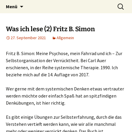
Heilpraktische Psychotherapie
Zum
Suche
Ulrike Roderwald
Menü
Inhalt
nach:
springen
Was ich lese (2) Fritz B. Simon
27. September 2021
Allgemein
Fritz B. Simon: Meine Psychose, mein Fahrrad und ich – Zur
Selbstorganisation der Verrücktheit. Bei Carl Auer
erschienen, in der Reihe systemische Therapie. 1990. Ich
beziehe mich auf die 14. Auflage von 2017.
Wer gerne mit dem systemischen Denken etwas vertrauter
werden möchte oder einfach Spaß hat an spitzfindigen
Denkübungen, ist hier richtig.
Es gibt einige Übungen zur Selbsterfahrung, durch die das
Verstehen vertieft werden kann, wie wir alle manchmal
mehr oder weniger verrückt denken. Das Buch ist