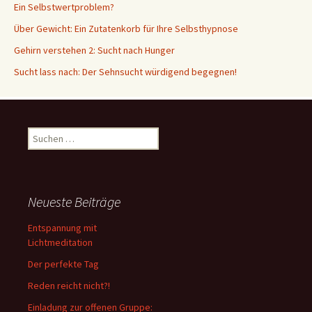
Ein Selbstwertproblem?
Über Gewicht: Ein Zutatenkorb für Ihre Selbsthypnose
Gehirn verstehen 2: Sucht nach Hunger
Sucht lass nach: Der Sehnsucht würdigend begegnen!
Suche
nach:
Neueste Beiträge
Entspannung mit
Lichtmeditation
Der perfekte Tag
Reden reicht nicht?!
Einladung zur offenen Gruppe: