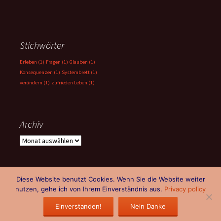
Stichwörter
Erleben
(1)
Fragen
(1)
Glauben
(1)
Konsequenzen
(1)
Systembrett
(1)
verändern
(1)
zufrieden Leben
(1)
Archiv
Archiv
Diese Website benutzt Cookies. Wenn Sie die Website weiter
nutzen, gehe ich von Ihrem Einverständnis aus.
Privacy policy
Impressum, Kontakt, Haftung, Rechte, Datenschutz
Mit Stolz
präsentiert von WordPress
Einverstanden!
Nein Danke