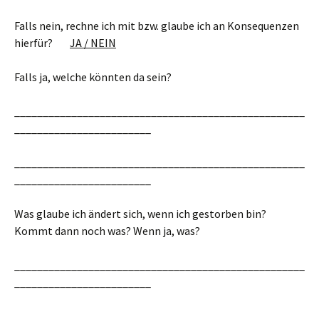
Falls nein, rechne ich mit bzw. glaube ich an Konsequenzen
hierfür?
JA / NEIN
Falls ja, welche könnten da sein?
___________________________________________________
________________________
___________________________________________________
________________________
Was glaube ich ändert sich, wenn ich gestorben bin?
Kommt dann noch was? Wenn ja, was?
___________________________________________________
________________________
___________________________________________________