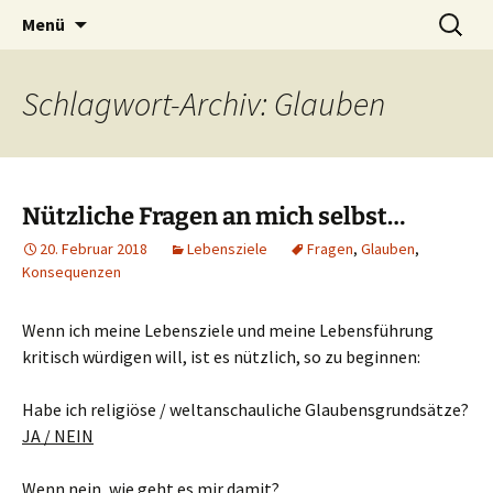
Heilpraktische Psychotherapie
Zum
Suche
Ulrike Roderwald
Menü
Inhalt
nach:
springen
Schlagwort-Archiv: Glauben
Nützliche Fragen an mich selbst…
20. Februar 2018
Lebensziele
Fragen
,
Glauben
,
Konsequenzen
Wenn ich meine Lebensziele und meine Lebensführung
kritisch würdigen will, ist es nützlich, so zu beginnen:
Habe ich religiöse / weltanschauliche Glaubensgrundsätze?
JA / NEIN
Wenn nein, wie geht es mir damit?