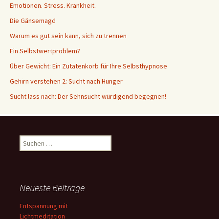
Emotionen. Stress. Krankheit.
Die Gänsemagd
Warum es gut sein kann, sich zu trennen
Ein Selbstwertproblem?
Über Gewicht: Ein Zutatenkorb für Ihre Selbsthypnose
Gehirn verstehen 2: Sucht nach Hunger
Sucht lass nach: Der Sehnsucht würdigend begegnen!
Suche
nach:
Neueste Beiträge
Entspannung mit
Lichtmeditation