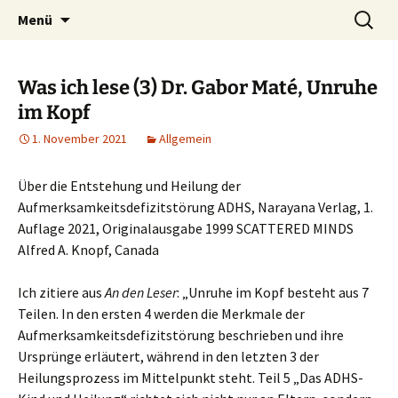
Heilpraktische Psychotherapie
Zum
Suche
Ulrike Roderwald
Menü
Inhalt
nach:
springen
Was ich lese (3) Dr. Gabor Maté, Unruhe
im Kopf
1. November 2021
Allgemein
Über die Entstehung und Heilung der
Aufmerksamkeitsdefizitstörung ADHS, Narayana Verlag, 1.
Auflage 2021, Originalausgabe 1999 SCATTERED MINDS
Alfred A. Knopf, Canada
Ich zitiere aus
An den Leser
: „Unruhe im Kopf besteht aus 7
Teilen. In den ersten 4 werden die Merkmale der
Aufmerksamkeitsdefizitstörung beschrieben und ihre
Ursprünge erläutert, während in den letzten 3 der
Heilungsprozess im Mittelpunkt steht. Teil 5 „Das ADHS-