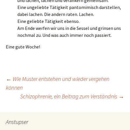
und lachen, lachen und verankern gemeinsam.
Eine ungeliebte Tätigkeit pantomimisch darstellen,
dabei lachen. Die andern raten. Lachen.
Eine geliebte Tätigkeit ebenso.
Am Ende werfen wir uns in die Sessel und grinsen uns
nochmal zu. Und was auch immer noch passiert.
Eine gute Woche!
Beitragsnavigation
←
Wie Muster entstehen und wieder vergehen
können
Schizophrenie, ein Beitrag zum Verständnis
→
Anstupser