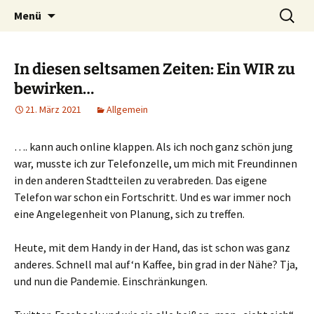
Heilpraktische Psychotherapie
Zum
Suche
Ulrike Roderwald
Menü
Inhalt
nach:
springen
In diesen seltsamen Zeiten: Ein WIR zu
bewirken…
21. März 2021
Allgemein
…. kann auch online klappen. Als ich noch ganz schön jung
war, musste ich zur Telefonzelle, um mich mit Freundinnen
in den anderen Stadtteilen zu verabreden. Das eigene
Telefon war schon ein Fortschritt. Und es war immer noch
eine Angelegenheit von Planung, sich zu treffen.
Heute, mit dem Handy in der Hand, das ist schon was ganz
anderes. Schnell mal auf‘n Kaffee, bin grad in der Nähe? Tja,
und nun die Pandemie. Einschränkungen.