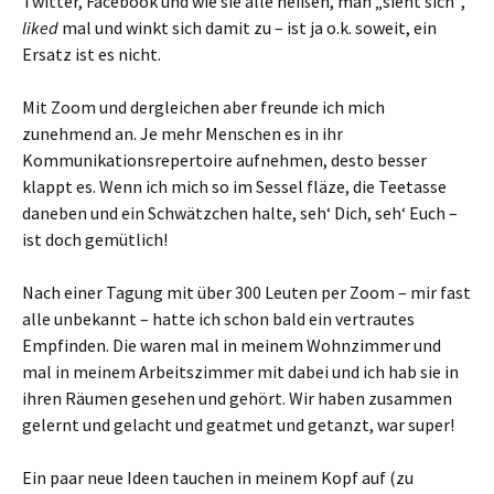
Twitter, Facebook und wie sie alle heißen, man „sieht sich“,
liked
mal und winkt sich damit zu – ist ja o.k. soweit, ein
Ersatz ist es nicht.
Mit Zoom und dergleichen aber freunde ich mich
zunehmend an. Je mehr Menschen es in ihr
Kommunikationsrepertoire aufnehmen, desto besser
klappt es. Wenn ich mich so im Sessel fläze, die Teetasse
daneben und ein Schwätzchen halte, seh‘ Dich, seh‘ Euch –
ist doch gemütlich!
Nach einer Tagung mit über 300 Leuten per Zoom – mir fast
alle unbekannt – hatte ich schon bald ein vertrautes
Empfinden. Die waren mal in meinem Wohnzimmer und
mal in meinem Arbeitszimmer mit dabei und ich hab sie in
ihren Räumen gesehen und gehört. Wir haben zusammen
gelernt und gelacht und geatmet und getanzt, war super!
Ein paar neue Ideen tauchen in meinem Kopf auf (zu