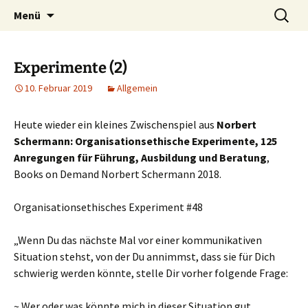
Heilpraktische Psychotherapie
Zum
Suche
Ulrike Roderwald
Menü
Inhalt
nach:
springen
Experimente (2)
10. Februar 2019
Allgemein
Heute wieder ein kleines Zwischenspiel aus
Norbert
Schermann: Organisationsethische Experimente, 125
Anregungen für Führung, Ausbildung und Beratung
,
Books on Demand Norbert Schermann 2018.
Organisationsethisches Experiment #48
„Wenn Du das nächste Mal vor einer kommunikativen
Situation stehst, von der Du annimmst, dass sie für Dich
schwierig werden könnte, stelle Dir vorher folgende Frage:
~ Wer oder was könnte mich in dieser Situation gut