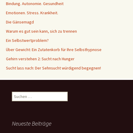
Bindung. Autonomie. Gesundheit
Emotionen. Stress. Krankheit.
Die Gänsemagd
Warum es gut sein kann, sich zu trennen
Ein Selbstwertproblem?
Über Gewicht: Ein Zutatenkorb für Ihre Selbsthypnose
Gehirn verstehen 2: Sucht nach Hunger
Sucht lass nach: Der Sehnsucht würdigend begegnen!
Suche
nach:
Neueste Beiträge