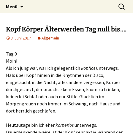
Heilpraktische Psychotherapie
Zum
Suche
Ulrike Roderwald
Menü
Inhalt
nach:
springen
Kopf Körper Älterwerden Tag null bis….
3. Juni 2017
Allgemein
Tag 0
Moin!
Als ich jung war, war ich gelegentlich
kopflos
unterwegs.
Hals über Kopf hinein in die Rhythmen der Disco,
eingetaucht in die Nacht, alles andere vergessen, Körper
durchgetanzt, der brauchte kein Essen, kaum zu trinken,
keinerlei Schlaf oder auch nur Stille. Glücklich im
Morgengrauen noch immer im Schwung, nach Hause und
dort herrlich geschlafen.
Heutzutage bin ich eher
körperlos
unterwegs.
Dauerdenkenderweise ist der Kopf sehr aktiv, während der