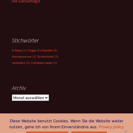
Die Gänsemagd
Stichwörter
Erleben
(1)
Fragen
(1)
Glauben
(1)
Konsequenzen
(1)
Systembrett
(1)
verändern
(1)
zufrieden Leben
(1)
Archiv
Archiv
Diese Website benutzt Cookies. Wenn Sie die Website weiter
nutzen, gehe ich von Ihrem Einverständnis aus.
Privacy policy
Impressum, Kontakt, Haftung, Rechte, Datenschutz
Mit Stolz