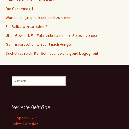
Die Gänsemagd
Warum es gut sein kann, sich zu trennen
Ein Selbstwertproblem?
Über Gewicht: Ein Zutatenkorb für Ihre Selbsthypnose
Gehirn verstehen 2: Sucht nach Hunger
Sucht lass nach: Der Sehnsucht würdigend begegnen!
Suche
nach:
Neueste Beiträge
Entspannung mit
Lichtmeditation