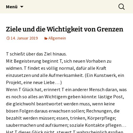
Heilpraktische Psychotherapie
Zum
Suche
Ulrike Roderwald
Menü
Inhalt
nach:
springen
Ziele und die Wichtigkeit von Grenzen
14. Januar 2019
Allgemein
T schießt über das Ziel hinaus.
Mit Begeisterung beginnt T, sich neuen Vorhaben zu
widmen. T findet es völlig normal, dafür alle Kraft
einzusetzen und alle Aufmerksamkeit. (Ein Kunstwerk, ein
Projekt, eine neue Liebe… )
Wenn T Glück hat, erinnert T ein anderer Mensch daran, was
es noch so alles an Wichtigem geben könnte: lästige Post,
die gleichwohl beantwortet werden muss, wenn keine
bösen Folgen daraus erwachsen sollen; Rechnungen, die
bezahlt werden müssen; essen, trinken, Körperpflege;
saubermachen und aufräumen; soziale Kontakte pflegen…
Hat T dieses Glück nicht, steuert T wahrscheinlich großen