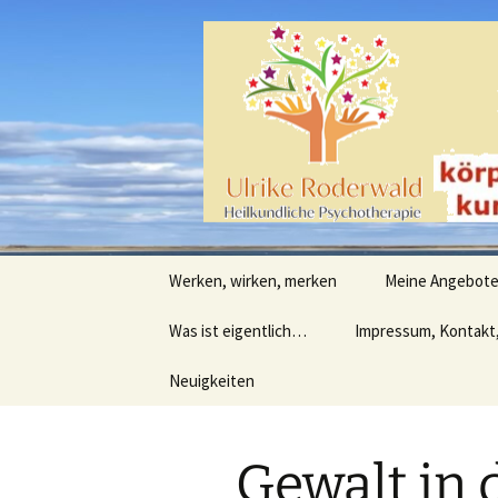
Heilpraktische Psychotherapie
Zum
Inhalt
springen
Ulrike Ro
Werken, wirken, merken
Meine Angebot
Was ist eigentlich…
Impressum, Kontakt
Neuigkeiten
Gewalt in 