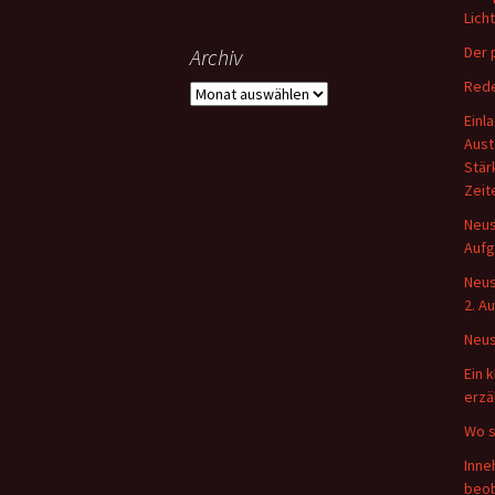
Lich
Der 
Archiv
Rede
Archiv
Einl
Aust
Stär
Zeit
Neus
Aufg
Neus
2. A
Neus
Ein 
erzä
Wo s
Inne
beo