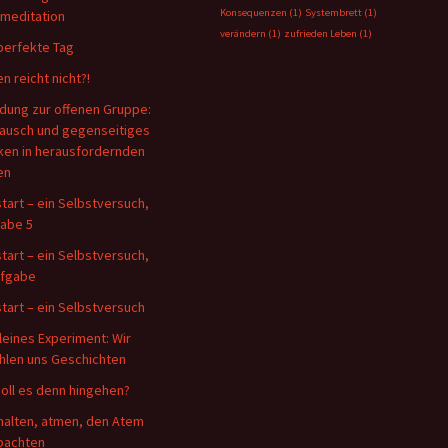
Konsequenzen
(1)
Systembrett
(1)
tmeditation
verändern
(1)
zufrieden Leben
(1)
perfekte Tag
n reicht nicht?!
adung zur offenen Gruppe:
ausch und gegenseitiges
ken in herausfordernden
en
tart – ein Selbstversuch,
abe 5
tart – ein Selbstversuch,
ufgabe
tart – ein Selbstversuch
kleines Experiment: Wir
hlen uns Geschichten
oll es denn hingehen?
halten, atmen, den Atem
bachten