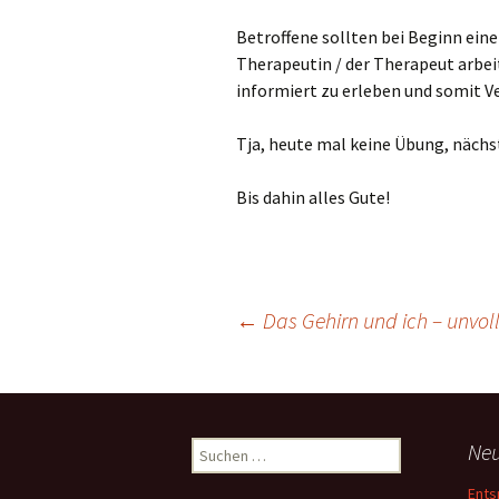
Betroffene sollten bei Beginn eine
Therapeutin / der Therapeut arbeite
informiert zu erleben und somit V
Tja, heute mal keine Übung, nächs
Bis dahin alles Gute!
Beitragsnavigation
←
Das Gehirn und ich – unvo
Suche
Neu
nach:
Ents