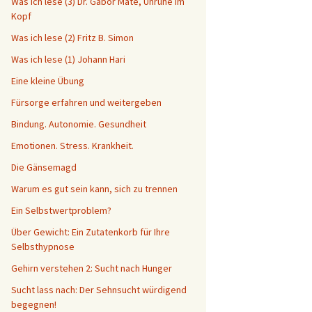
Was ich lese (3) Dr. Gabor Maté, Unruhe im
Kopf
Was ich lese (2) Fritz B. Simon
Was ich lese (1) Johann Hari
Eine kleine Übung
Fürsorge erfahren und weitergeben
Bindung. Autonomie. Gesundheit
Emotionen. Stress. Krankheit.
Die Gänsemagd
Warum es gut sein kann, sich zu trennen
Ein Selbstwertproblem?
Über Gewicht: Ein Zutatenkorb für Ihre
Selbsthypnose
Gehirn verstehen 2: Sucht nach Hunger
Sucht lass nach: Der Sehnsucht würdigend
begegnen!