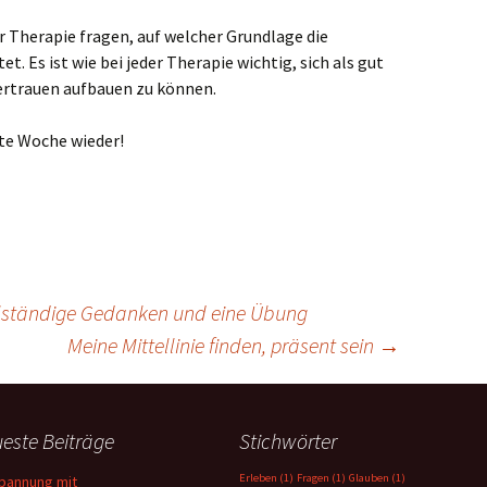
r Therapie fragen, auf welcher Grundlage die
t. Es ist wie bei jeder Therapie wichtig, sich als gut
ertrauen aufbauen zu können.
te Woche wieder!
llständige Gedanken und eine Übung
Meine Mittellinie finden, präsent sein
→
este Beiträge
Stichwörter
Erleben
(1)
Fragen
(1)
Glauben
(1)
pannung mit