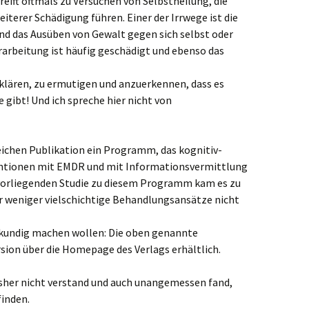
reift oftmals zu Versuchen von Selbstheilung, die
iterer Schädigung führen. Einer der Irrwege ist die
ind das Ausüben von Gewalt gegen sich selbst oder
arbeitung ist häufig geschädigt und ebenso das
zuklären, zu ermutigen und anzuerkennen, dass es
gibt! Und ich spreche hier nicht von
leichen Publikation ein Programm, das kognitiv-
entionen mit EMDR und mit Informationsvermittlung
r vorliegenden Studie zu diesem Programm kam es zu
r weniger vielschichtige Behandlungsansätze nicht
er kundig machen wollen: Die oben genannte
ersion über die Homepage des Verlags erhältlich.
sher nicht verstand und auch unangemessen fand,
finden.