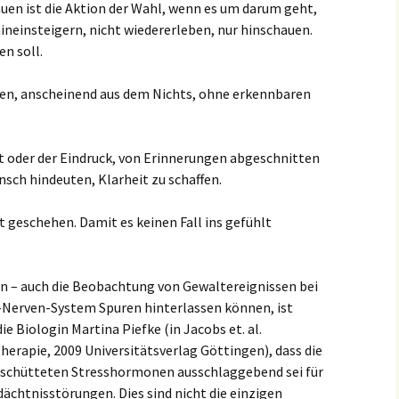
auen ist die Aktion der Wahl, wenn es um darum geht,
ineinsteigern, nicht wiedererleben, nur hinschauen.
n soll.
hen, anscheinend aus dem Nichts, ohne erkennbaren
t oder der Eindruck, von Erinnerungen abgeschnitten
nsch hindeuten, Klarheit zu schaffen.
 geschehen. Damit es keinen Fall ins gefühlt
n – auch die Beobachtung von Gewaltereignissen bei
Nerven-System Spuren hinterlassen können, ist
ie Biologin Martina Piefke (in Jacobs et. al.
rapie, 2009 Universitätsverlag Göttingen), dass die
eschütteten Stresshormonen ausschlaggebend sei für
ächtnisstörungen. Dies sind nicht die einzigen