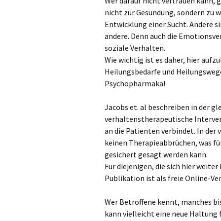
Wer darauf nicht vertrauen kann, g
nicht zur Gesundung, sondern zu we
Entwicklung einer Sucht. Andere s
andere. Denn auch die Emotionsver
soziale Verhalten.
Wie wichtig ist es daher, hier auf
Heilungsbedarfe und Heilungswege 
Psychopharmaka!
Jacobs et. al beschreiben in der g
verhaltenstherapeutische Interv
an die Patienten verbindet. In de
keinen Therapieabbrüchen, was fü
gesichert gesagt werden kann.
Für diejenigen, die sich hier weit
Publikation ist als freie Online-V
Wer Betroffene kennt, manches bi
kann vielleicht eine neue Haltung 