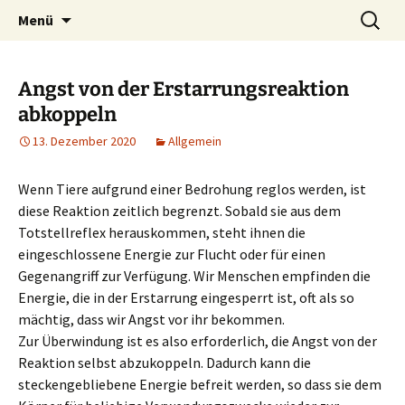
Heilpraktische Psychotherapie
Zum
Suche
Ulrike Roderwald
Menü
Inhalt
nach:
springen
Angst von der Erstarrungsreaktion
abkoppeln
13. Dezember 2020
Allgemein
Wenn Tiere aufgrund einer Bedrohung reglos werden, ist
diese Reaktion zeitlich begrenzt. Sobald sie aus dem
Totstellreflex herauskommen, steht ihnen die
eingeschlossene Energie zur Flucht oder für einen
Gegenangriff zur Verfügung. Wir Menschen empfinden die
Energie, die in der Erstarrung eingesperrt ist, oft als so
mächtig, dass wir Angst vor ihr bekommen.
Zur Überwindung ist es also erforderlich, die Angst von der
Reaktion selbst abzukoppeln. Dadurch kann die
steckengebliebene Energie befreit werden, so dass sie dem